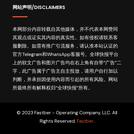
网站声明/DISCLAIMERS
本网部分内容转载自其他媒体，并不代表本网赞同
其观点或证实其内容的真实性。如有侵权请联系客
服删除。如需有推广引流服务，请认准本站认证的
官方Telegram和WhatsApp客服号。
全球快报
平台
上的软文广告和图片广告均在右上角有自带“广告”二
字，此广告属于广告主自主投放，请用户自行加以
判断，并承担因使用内容而引起的所有风险。网站
所最终所有解释权归“
全球快报
”所有。
代理IP
© 2023 Fastber - Operating Company, LLC. All
Rights Reserved.
Fastber
.